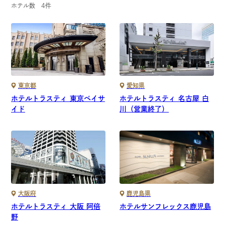
ホテル数
4
件
東京都
愛知県
ホテルトラスティ 東京ベイサ
ホテルトラスティ 名古屋 白
イド
川（営業終了）
大阪府
鹿児島県
ホテルトラスティ 大阪 阿倍
ホテルサンフレックス鹿児島
野