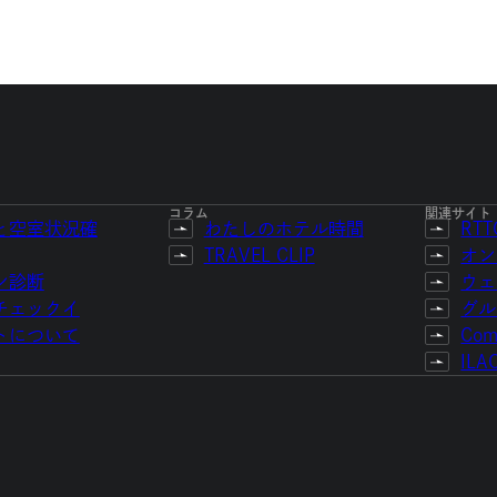
コラム
関連サイト
と空室状況確
わたしのホテル時間
RT
TRAVEL CLIP
オン
ン診断
ウェ
チェックイ
グル
トについて
Com
ILA
環境方針
品質管理方針
ムスリム対応ポリシー
船舶の安全情