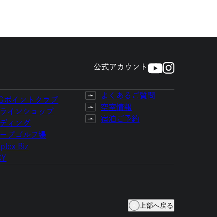
公式アカウント
よくあるご質問
TGポイントクラブ
空室情報
ラインショップ
宿泊ご予約
ディング
ープゴルフ場
plex Biz
CY
上部へ戻る
報、方針および規程等